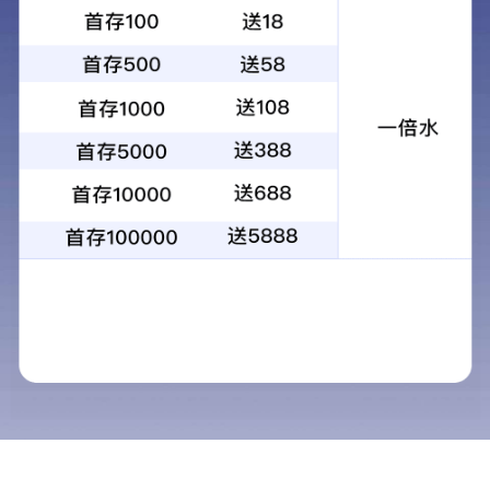
Flowflex® 心肌肌钙蛋白I/肌酸
激酶同工酶/肌红蛋白三合一检
测试剂（荧光免疫层析法）